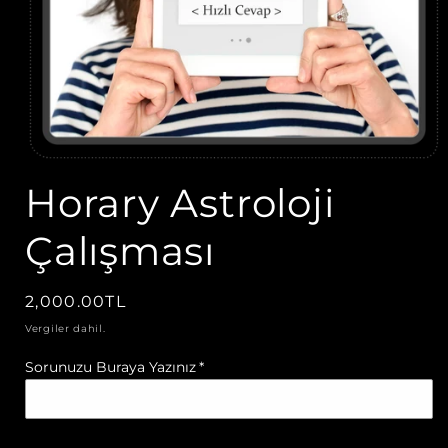
Medya
1
Horary Astroloji
modda
oynatın
Çalışması
Normal
2,000.00TL
fiyat
Vergiler dahil.
Sorunuzu Buraya Yazınız