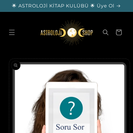
İçeriğe
🌟 ASTROLOJİ KİTAP KULÜBÜ 🌟 Üye Ol
atla
Sepet
Ürün
bilgisine
atla