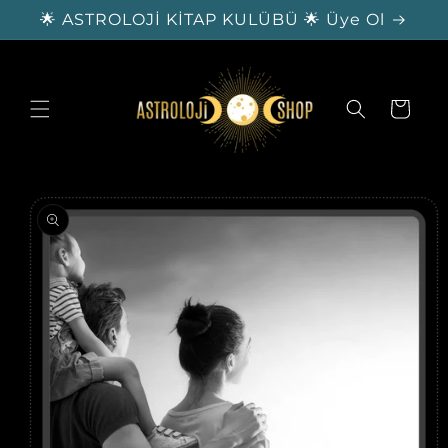
İçeriğe
🌟 ASTROLOJİ KİTAP KULÜBÜ 🌟 Üye Ol
atla
Sepet
Ürün
bilgisine
atla