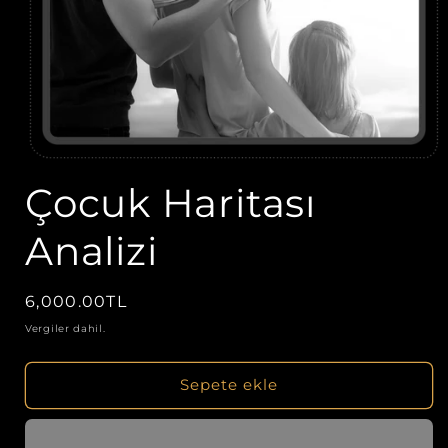
Medya
1
Çocuk Haritası
modda
oynatın
Analizi
Normal
6,000.00TL
fiyat
Vergiler dahil.
Sepete ekle